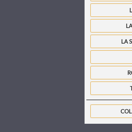
L
LA 
R
COL