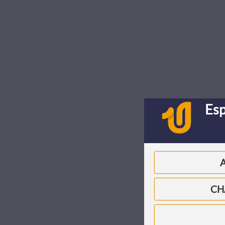
Es
CH